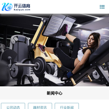
新闻中心
公司动态
器材资讯
行业新闻