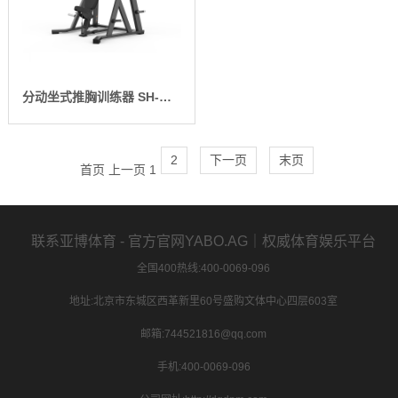
分动坐式推胸训练器 SH-G8912
2
下一页
末页
首页
上一页
1
联系亚博体育 - 官方官网YABO.AG｜权威体育娱乐平台
全国400热线:400-0069-096
地址:北京市东城区西革新里60号盛购文体中心四层603室
邮箱:744521816@qq.com
手机:400-0069-096