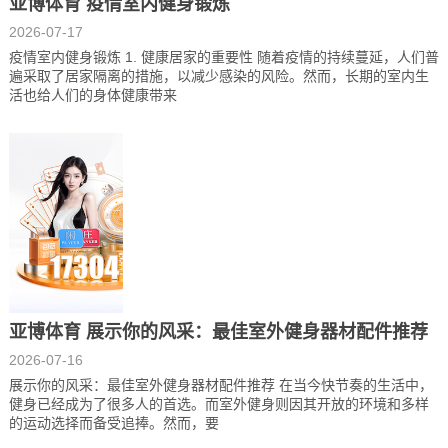
亚博体育 疫情室内健身锻炼
2026-07-17
疫情室内健身锻炼 1. 健康居家的重要性 随着疫情的持续蔓延，人们普
遍采取了居家隔离的措施，以减少感染的风险。然而，长期的室内生
活也给人们的身体健康带来
亚博体育 展示你的风采：最佳室外健身器材配件推荐
2026-07-16
展示你的风采：最佳室外健身器材配件推荐 在当今快节奏的生活中，
健身已经成为了很多人的首选。而室外健身则因其开放的环境和多样
的运动选择而备受追捧。然而，要