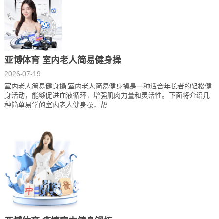
亚博体育 室内老人简易健身操
2026-07-19
室内老人简易健身操 室内老人简易健身操是一种适合年长者的轻松健
身活动，能够促进血液循环，增强肌肉力量和灵活性。下面将介绍几
种简单易学的室内老人健身操，帮