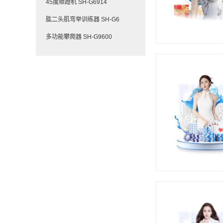
45度顺蹬机 SH-G6914
肱二头肌弯举训练器 SH-G6
多功能攀爬器 SH-G9600