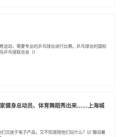
体育运动，需要专业的乒乓球台进行比赛。乒乓球台的国标
际乒乓球联合会（I
全家健身总动员、体育舞蹈秀出来……上海城
他们沉迷于电子产品，又不知道陪他们玩什么？以“趣动暑