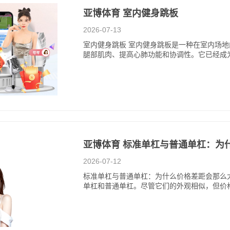
亚博体育 室内健身跳板
2026-07-13
室内健身跳板 室内健身跳板是一种在室内场
腿部肌肉、提高心肺功能和协调性。它已经成
亚博体育 标准单杠与普通单杠：为
2026-07-12
标准单杠与普通单杠：为什么价格差距会那么
单杠和普通单杠。尽管它们的外观相似，但价