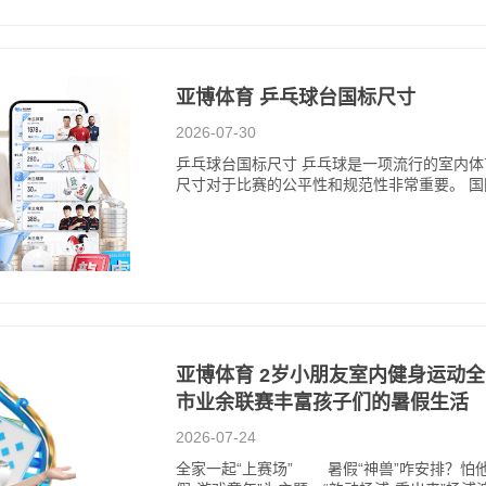
亚博体育 乒乓球台国标尺寸
2026-07-30
乒乓球台国标尺寸 乒乓球是一项流行的室内
尺寸对于比赛的公平性和规范性非常重要。 国
亚博体育 2岁小朋友室内健身运动
市业余联赛丰富孩子们的暑假生活
2026-07-24
全家一起“上赛场” 暑假“神兽”咋安排？怕