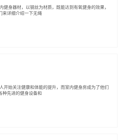
室内健身器材，以钢丝为材质，既能达到有氧健身的效果，
们来详细介绍一下无绳
的人开始关注健康和体能的提升，而室内健身房成为了他们
各种先进的健身设备和