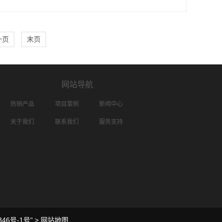
一页
末页
网站导航
热销产品
项目案例
新闻中心
关于我们
联系我们
服务支持
346号-1号
" >
网站地图