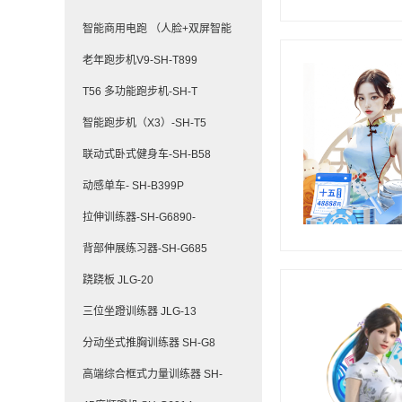
智能商用电跑 （人脸+双屏智能
老年跑步机V9-SH-T899
T56 多功能跑步机-SH-T
智能跑步机（X3）-SH-T5
联动式卧式健身车-SH-B58
动感单车- SH-B399P
拉伸训练器-SH-G6890-
背部伸展练习器-SH-G685
跷跷板 JLG-20
三位坐蹬训练器 JLG-13
分动坐式推胸训练器 SH-G8
高端综合框式力量训练器 SH-