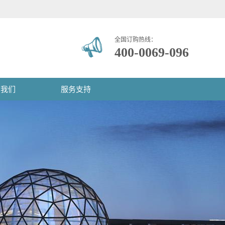
全国订购热线：
400-0069-096
系我们
服务支持