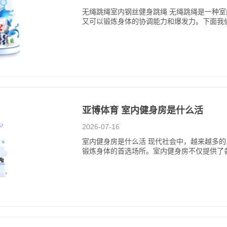
无绳跳绳室内钢丝健身跳绳 无绳跳绳是一种
又可以锻炼身体的协调能力和爆发力。下面我
亚博体育 室内健身房是什么活
2026-07-16
室内健身房是什么活 现代社会中，越来越多
锻炼身体的首选场所。室内健身房不仅提供了