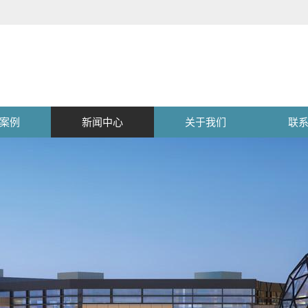
！
案例
新闻中心
关于我们
联