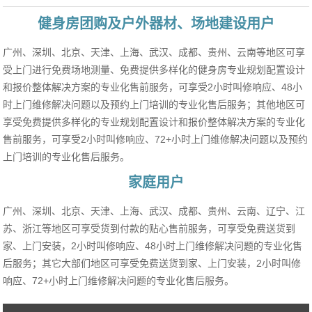
健身房团购及户外器材、场地建设用户
广州、深圳、北京、天津、上海、武汉、成都、贵州、云南等地区可享
受上门进行免费场地测量、免费提供多样化的健身房专业规划配置设计
和报价整体解决方案的专业化售前服务，可享受2小时叫修响应、48小
时上门维修解决问题以及预约上门培训的专业化售后服务；其他地区可
享受免费提供多样化的专业规划配置设计和报价整体解决方案的专业化
售前服务，可享受2小时叫修响应、72+小时上门维修解决问题以及预约
上门培训的专业化售后服务。
家庭用户
广州、深圳、北京、天津、上海、武汉、成都、贵州、云南、辽宁、江
苏、浙江等地区可享受货到付款的贴心售前服务，可享受免费送货到
家、上门安装，2小时叫修响应、48小时上门维修解决问题的专业化售
后服务；其它大部们地区可享受免费送货到家、上门安装，2小时叫修
响应、72+小时上门维修解决问题的专业化售后服务。