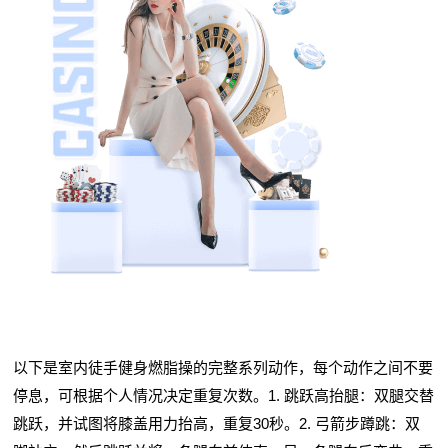
以下是室内徒手健身燃脂操的完整系列动作，每个动作之间不要
停息，可根据个人情况决定重复次数。1. 跳跃高抬腿：双腿交替
跳跃，并试图将膝盖用力抬高，重复30秒。2. 弓箭步蹲跳：双