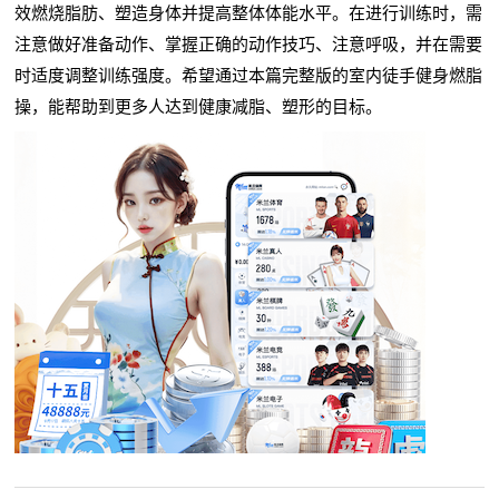
效燃烧脂肪、塑造身体并提高整体体能水平。在进行训练时，需
注意做好准备动作、掌握正确的动作技巧、注意呼吸，并在需要
时适度调整训练强度。希望通过本篇完整版的室内徒手健身燃脂
操，能帮助到更多人达到健康减脂、塑形的目标。